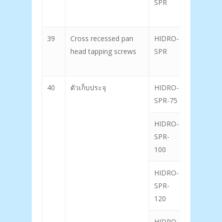
SPR
39
Cross recessed pan
HIDRO-
head tapping screws
SPR
40
ตัวเก็บประจุ
HIDRO-
53
SPR-75
HIDRO-
54
SPR-
100
HIDRO-
55
SPR-
120
HIDRO-
56