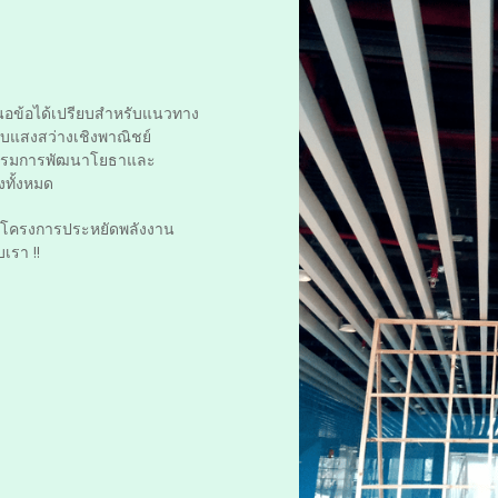
อข้อได้เปรียบสำหรับแนวทาง
บแสงสว่างเชิงพาณิชย์
รรมการพัฒนาโยธาและ
งทั้งหมด
โครงการประหยัดพลังงาน
เรา !!