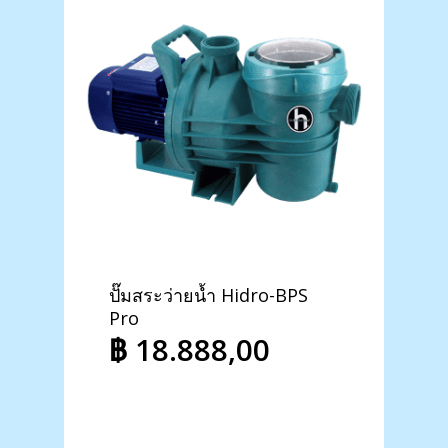
ปั๊มสระว่ายน้ำ Hidro-BPS
บันไดส
Pro
MU
฿
18.888,00
฿
5.
฿
8.