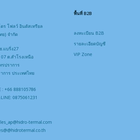
พื้นที่ B2B
โดร โฟลว์ อินดัสเทรียล
ลงทะเบียน B2B
ย) จํากัด
รายละเอียดบัญชี
ซ.แบริ่ง27
VIP Zone
ท107 ต.สำโรงเหนือ
มุทรปราการ
ราการ ประเทศไทย
 : +66 888105786
&LINE: 0875061231
ales_ap@hidro-termal.com
es@@hidrotermal.co.th