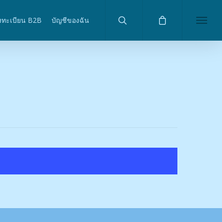
งทะเบียน B2B
บัญชีของฉัน