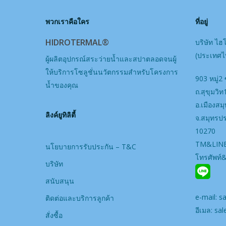
พวกเราคือใคร
ที่อยู่
HIDROTERMAL®
บริษัท ไฮ
(ประเทศไท
ผู้ผลิตอุปกรณ์สระว่ายน้ำและสปาตลอดจนผู้
ให้บริการโซลูชั่นนวัตกรรมสำหรับโครงการ
903 หมู่2 
น้ำของคุณ
ถ.สุขุมวิ
อ.เมืองส
ลิงค์ยูทิลิตี้
จ.สมุทรป
10270
TM&LINE
นโยบายการรับประกัน – T&C
โทรศัพท์
บริษัท
สนับสนุน
e-mail:
s
ติดต่อและบริการลูกค้า
อีเมล:
sal
สั่งซื้อ