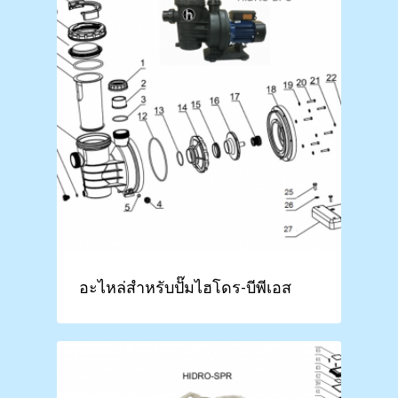
อะไหล่สำหรับปั๊มไฮโดร-บีพีเอส