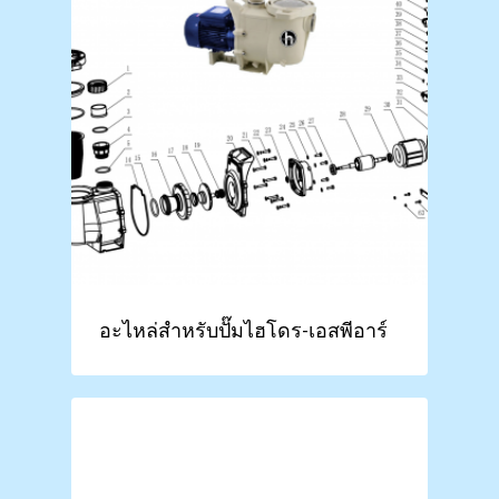
อะไหล่สำหรับปั๊มไฮโดร-เอสพีอาร์