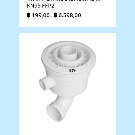
KN95 FFP2
฿
199,00
฿
6.598,00
Price
–
range:
฿ 199,00
through
฿ 6.598,00